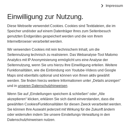
Impressum
Synagoge Memmelsdorf (Ufr.)
Naviga
Einwilligung zur Nutzung.
Diese Webseite verwendet Cookies. Cookies sind Textdateien, die im
DER GESCHICHTSPFAD
Speicher und/oder auf einem Datenträger Ihres zum Seitenbesuch
genutzten Endgerätes gespeichert werden und die von Ihrem
Internetbrowser verarbeitet werden.
Wir verwenden Cookies mit rein technischem Inhalt, um die
Seitennutzung technisch zu realisieren. Das Webanalyse-Tool Matomo
Analytics mit IP Anonymisierung ermöglicht uns eine Analyse der
Seitennutzung, wenn Sie uns hierzu Ihre Einwilligung erteilen. Weitere
Funktionalitäten, wie die Einbindung von Youtube-Videos und Google
Maps sind ebenfalls optional und können von Ihnen aktiv gewählt
werden. Sie finden hierzu weitere Informationen unter „Details anzeigen“
und in
unseren Datenschutzhinweisen
.
Wenn Sie auf „Einstellungen speichern & schließen“ oder „Alle
akzeptieren“ klicken, erklären Sie sich damit einverstanden, dass die
gewählten Cookies/Funktionalitäten für diesen Zweck verarbeitet werden.
Sie können Ihre Auswahl jederzeit mit Wirkung für die Zukunft ändern
oder widerrufen indem Sie unsere Einstellungs-Verwaltung in den
Datenschutzhinweisen nutzen.