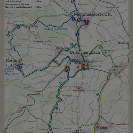
Diese Website nutzt Matomo Analytics für die Auswertung der
Seitenaufrufe als Statistik. Die hierdurch gespeicherten Daten werden
ausschließlich auf unseren eigenen Servern gespeichert. Eine
Übertragung an Dritte erfolgt nicht. Wir verwenden die Funktion
AnonymizeIP zur Anonymisierung Ihrer IP-Adresse, so dass diese gekürzt
wird und nicht mehr Ihrem Besuch auf unserer Internetseite zugeordnet
werden kann.
YouTube / Vimeo
Videos werden über die Plattformen YouTube oder Vimeo eingebunden.
Wir nutzen YouTube im erweiterten Datenschutzmodus. Dieser Modus
bewirkt laut YouTube, dass YouTube keine Informationen über die
Besucher auf dieser Website speichert, bevor diese sich das Video
ansehen.
Eingebundene Inhalte
Optional sind externe Inhalte auf den Seiten dieser Website
eingebunden. Das können Kartendienste wie z.B. Google Maps sein
oder auch Anwendungen einer externen Website.