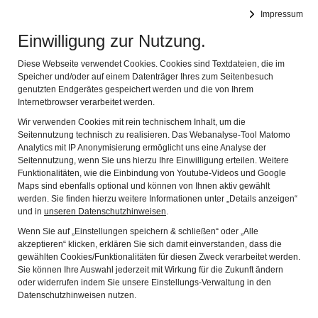
Impressum
Synagoge Memmelsdorf (Ufr.)
Naviga
Einwilligung zur Nutzung.
Diese Webseite verwendet Cookies. Cookies sind Textdateien, die im
DIE JÜDISCHE GEMEINDE
Speicher und/oder auf einem Datenträger Ihres zum Seitenbesuch
genutzten Endgerätes gespeichert werden und die von Ihrem
IN MEMMELSDORF
Internetbrowser verarbeitet werden.
Wir verwenden Cookies mit rein technischem Inhalt, um die
Seitennutzung technisch zu realisieren. Das Webanalyse-Tool Matomo
Analytics mit IP Anonymisierung ermöglicht uns eine Analyse der
Im heutigen Unterfranken lebten um 1800 rund 13.000
Seitennutzung, wenn Sie uns hierzu Ihre Einwilligung erteilen. Weitere
„Schutzjuden“ in 146 Ortschaften, davon 71 Prozent auf
Funktionalitäten, wie die Einbindung von Youtube-Videos und Google
Territorien der Reichsritterschaft*. Diese Grundherren erlaubten
Maps sind ebenfalls optional und können von Ihnen aktiv gewählt
die Ansiedlung von Juden nicht nur aus Nächstenliebe. Sie bot
werden. Sie finden hierzu weitere Informationen unter „Details anzeigen“
und in
unseren Datenschutzhinweisen
.
neben wirtschaftlichen Vorteilen (u.a. höhere Steuern und
Zusatzabgaben für Juden) auch die Möglichkeit, gegenüber
Wenn Sie auf „Einstellungen speichern & schließen“ oder „Alle
akzeptieren“ klicken, erklären Sie sich damit einverstanden, dass die
größeren Territorialherren politische Unabhängigkeit zu
gewählten Cookies/Funktionalitäten für diesen Zweck verarbeitet werden.
demonstrieren. Durch die Aufnahme von Juden wurde zudem
Sie können Ihre Auswahl jederzeit mit Wirkung für die Zukunft ändern
die Zahl der Steuerpflichtigen erhöht.
oder widerrufen indem Sie unsere Einstellungs-Verwaltung in den
Datenschutzhinweisen nutzen.
Im Landkreis Hassberge finden sich an 29 Orten mehr oder