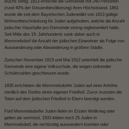
wuchs stetig. 1813 erreichte die Gemeinde mit 240 Personen
(rund 40% der Gesamtbevölkerung) ihren Höchststand. 1861
wurde die seit dem Bayerischen Judenedikt von 1813 gültige
Wohnortbeschränkung für Juden aufgehoben, welche die Anzahl
jüdischer Haushalte pro Gemeinde streng reglementiert hatte.
Seit Mitte des 19. Jahrhunderts sank daher auch in
Memmelsdorf die Anzahl der jüdischen Einwohner als Folge von
Auswanderung oder Abwanderung in größere Städte.
Zwischen November 1819 und Mai 1912 unterhielt die jüdische
Gemeinde eine eigene Volksschule, die wegen sinkender
Schülerzahlen geschlossen wurde.
1835 errichteten die Memmelsdorfer Juden auf einer Anhöhe
nördlich des Dorfes einen eigenen Friedhof. Zuvor mussten die
Toten auf dem jüdischen Friedhof in Ebern beerdigt werden.
Fünf Memmelsdorfer Juden fielen im Ersten Weltkrieg oder
gelten als vermisst. 1933 lebten noch 25 Juden in
Memmelsdorf, die rechtzeitig auswandern konnten oder