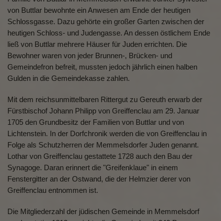
Diese Website nutzt Matomo Analytics für die Auswertung der
von Buttlar bewohnte ein Anwesen am Ende der heutigen
Seitenaufrufe als Statistik. Die hierdurch gespeicherten Daten werden
Schlossgasse. Dazu gehörte ein großer Garten zwischen der
ausschließlich auf unseren eigenen Servern gespeichert. Eine
Übertragung an Dritte erfolgt nicht. Wir verwenden die Funktion
heutigen Schloss- und Judengasse. An dessen östlichem Ende
AnonymizeIP zur Anonymisierung Ihrer IP-Adresse, so dass diese gekürzt
ließ von Buttlar mehrere Häuser für Juden errichten. Die
wird und nicht mehr Ihrem Besuch auf unserer Internetseite zugeordnet
Bewohner waren von jeder Brunnen-, Brücken- und
werden kann.
Gemeindefron befreit, mussten jedoch jährlich einen halben
YouTube / Vimeo
Gulden in die Gemeindekasse zahlen.
Videos werden über die Plattformen YouTube oder Vimeo eingebunden.
Wir nutzen YouTube im erweiterten Datenschutzmodus. Dieser Modus
Mit dem reichsunmittelbaren Rittergut zu Gereuth erwarb der
bewirkt laut YouTube, dass YouTube keine Informationen über die
Fürstbischof Johann Philipp von Greiffenclau am 29. Januar
Besucher auf dieser Website speichert, bevor diese sich das Video
1705 den Grundbesitz der Familien von Buttlar und von
ansehen.
Lichtenstein. In der Dorfchronik werden die von Greiffenclau in
Eingebundene Inhalte
Folge als Schutzherren der Memmelsdorfer Juden genannt.
Lothar von Greiffenclau gestattete 1728 auch den Bau der
Optional sind externe Inhalte auf den Seiten dieser Website
Synagoge. Daran erinnert die "Greifenklaue" in einem
eingebunden. Das können Kartendienste wie z.B. Google Maps sein
oder auch Anwendungen einer externen Website.
Fenstergitter an der Ostwand, die der Helmzier derer von
Greiffenclau entnommen ist.
Die Mitgliederzahl der jüdischen Gemeinde in Memmelsdorf