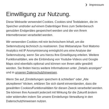
Impressum
Synagoge Memmelsdorf (Ufr.)
Naviga
Einwilligung zur Nutzung.
Diese Webseite verwendet Cookies. Cookies sind Textdateien, die im
DER VEREIN
Speicher und/oder auf einem Datenträger Ihres zum Seitenbesuch
genutzten Endgerätes gespeichert werden und die von Ihrem
Internetbrowser verarbeitet werden.
Wir verwenden Cookies mit rein technischem Inhalt, um die
Der Träger- und Förderverein Synagoge Memmelsdorf (Ufr.)
Seitennutzung technisch zu realisieren. Das Webanalyse-Tool Matomo
e.V. wurde im Jahr 1993 gegründet und hat zur Zeit circa 100
Analytics mit IP Anonymisierung ermöglicht uns eine Analyse der
Mitglieder. 1995 erwarb der Verein die Synagoge, deren
Seitennutzung, wenn Sie uns hierzu Ihre Einwilligung erteilen. Weitere
Instandsetzung mit dem Festakt zum Abschluss der
Funktionalitäten, wie die Einbindung von Youtube-Videos und Google
Maps sind ebenfalls optional und können von Ihnen aktiv gewählt
Renovierungsarbeiten am 11. Juli 2004 abgeschlossen wurde.
werden. Sie finden hierzu weitere Informationen unter „Details anzeigen“
und in
unseren Datenschutzhinweisen
.
Die Gründung erfolgte aufgrund einer privaten Initiative von
Wenn Sie auf „Einstellungen speichern & schließen“ oder „Alle
Pädagogen in Schule und Erwachsenenbildung, die dieses
akzeptieren“ klicken, erklären Sie sich damit einverstanden, dass die
Projekt von Beginn an in die Partnerschaft des Landkreises
gewählten Cookies/Funktionalitäten für diesen Zweck verarbeitet werden.
Haßberge mit Kiryat Motzkin in Israel und den
Sie können Ihre Auswahl jederzeit mit Wirkung für die Zukunft ändern
oder widerrufen indem Sie unsere Einstellungs-Verwaltung in den
Schüleraustausch mit einer israelischen Schule eingebunden
Datenschutzhinweisen nutzen.
sehen wollten.