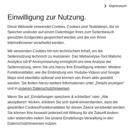
Impressum
Synagoge Memmelsdorf (Ufr.)
Naviga
Einwilligung zur Nutzung.
EINLADUNG ZUR SPURENSUCHE
Diese Webseite verwendet Cookies. Cookies sind Textdateien, die im
Speicher und/oder auf einem Datenträger Ihres zum Seitenbesuch
Tagsold, Heike:
genutzten Endgerätes gespeichert werden und die von Ihrem
Internetbrowser verarbeitet werden.
Synagoge Memmelsdorf - Einladung zur Spurensuche -
gebrauchtes Buch
Wir verwenden Cookies mit rein technischem Inhalt, um die
Seitennutzung technisch zu realisieren. Das Webanalyse-Tool Matomo
2007, ISBN: 3933231388
Analytics mit IP Anonymisierung ermöglicht uns eine Analyse der
Seitennutzung, wenn Sie uns hierzu Ihre Einwilligung erteilen. Weitere
EAN (ISBN-13): 9783933231383
Funktionalitäten, wie die Einbindung von Youtube-Videos und Google
ISBN (ISBN-10): 3933231388
Maps sind ebenfalls optional und können von Ihnen aktiv gewählt
werden. Sie finden hierzu weitere Informationen unter „Details anzeigen“
Erscheinungsjahr: 2007
und in
unseren Datenschutzhinweisen
.
Herausgeber: Verlag Medien und Dialog Klaus Schubert,
Wenn Sie auf „Einstellungen speichern & schließen“ oder „Alle
Haigerloch
akzeptieren“ klicken, erklären Sie sich damit einverstanden, dass die
gewählten Cookies/Funktionalitäten für diesen Zweck verarbeitet werden.
Sie können Ihre Auswahl jederzeit mit Wirkung für die Zukunft ändern
oder widerrufen indem Sie unsere Einstellungs-Verwaltung in den
Bild einfügen
Datenschutzhinweisen nutzen.