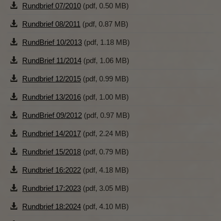
Diese Website nutzt Matomo Analytics für die Auswertung der
Rundbrief 07/2010
(pdf, 0.50 MB)
Seitenaufrufe als Statistik. Die hierdurch gespeicherten Daten werden
ausschließlich auf unseren eigenen Servern gespeichert. Eine
Rundbrief 08/2011
(pdf, 0.87 MB)
Übertragung an Dritte erfolgt nicht. Wir verwenden die Funktion
AnonymizeIP zur Anonymisierung Ihrer IP-Adresse, so dass diese gekürzt
RundBrief 10/2013
(pdf, 1.18 MB)
wird und nicht mehr Ihrem Besuch auf unserer Internetseite zugeordnet
werden kann.
RundBrief 11/2014
(pdf, 1.06 MB)
YouTube / Vimeo
Rundbrief 12/2015
(pdf, 0.99 MB)
Videos werden über die Plattformen YouTube oder Vimeo eingebunden.
Rundbrief 13/2016
(pdf, 1.00 MB)
Wir nutzen YouTube im erweiterten Datenschutzmodus. Dieser Modus
bewirkt laut YouTube, dass YouTube keine Informationen über die
RundBrief 09/2012
(pdf, 0.97 MB)
Besucher auf dieser Website speichert, bevor diese sich das Video
ansehen.
Rundbrief 14/2017
(pdf, 2.24 MB)
Eingebundene Inhalte
Rundbrief 15/2018
(pdf, 0.79 MB)
Optional sind externe Inhalte auf den Seiten dieser Website
eingebunden. Das können Kartendienste wie z.B. Google Maps sein
Rundbrief 16:2022
(pdf, 4.18 MB)
oder auch Anwendungen einer externen Website.
Rundbrief 17:2023
(pdf, 3.05 MB)
Rundbrief 18:2024
(pdf, 4.10 MB)